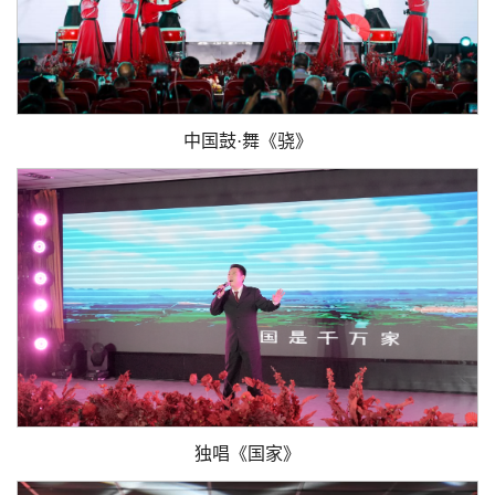
中国鼓·舞《骁》
独唱《国家》