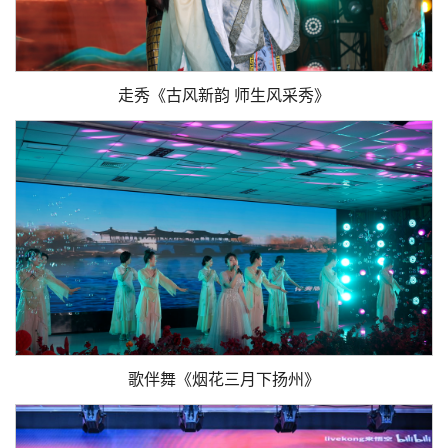
走秀《古风新韵 师生风采秀》
歌伴舞《烟花三月下扬州》