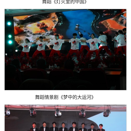
舞蹈《灯火里的中国》
舞蹈情景剧《梦中的大运河》