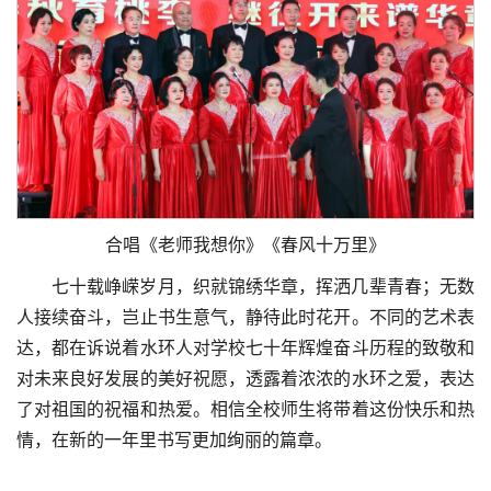
合唱《老师我想你》《春风十万里》
七十载峥嵘岁月，织就锦绣华章，挥洒几辈青春；无数
人接续奋斗，岂止书生意气，静待此时花开。不同的艺术表
达，都在诉说着水环人对学校七十年辉煌奋斗历程的致敬和
对未来良好发展的美好祝愿，透露着浓浓的水环之爱，表达
了对祖国的祝福和热爱。相信全校师生将带着这份快乐和热
情，在新的一年里书写更加绚丽的篇章。