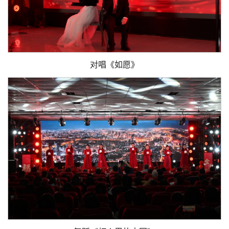
对唱《如愿》