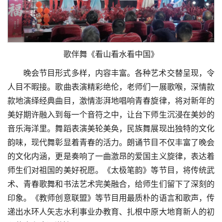
歌伴舞《看山看水看中国》
晚会节目形式多样，内容丰富。各种艺术交替呈现，令
人目不暇接。歌曲表演精彩绝伦，老师们一展歌喉，深情款
款地演绎经典曲目，激情澎湃地唱响青春旋律，将对新年的
美好期许融入到每一个音符之中，让台下师生沉浸在美妙的
音乐海洋里。舞蹈表演美轮美奂，民族舞展现出独特的文化
韵味，现代舞彰显着青春的活力。朗诵节目不仅丰富了晚会
的文化内涵，更是奏响了一曲激昂的爱国主义旋律，表达着
师生们对祖国的美好祝愿。《太极笔韵》等节目，将传统武
术、青春歌舞和书法艺术完美融合，给师生们留下了深刻的
印象。《教师创意联盟》等节目用最质朴的语言和歌声，传
递出水环人矢志水利事业办教育、扎根中原大地育新人的初