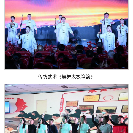
传统武术《旗舞太极笔韵》