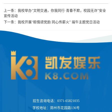
上一条：
我校举办“文明交通，你我同行·青春不欺，校园无诈”安全
宣传活动
下一条：
我校开展“粽情颂党韵 同心传薪火” 端午主题党日活动
招生咨询电话：0371-65821035
学校地址：郑州市花园路136号