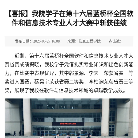
【喜报】我院学子在第十六届蓝桥杯全国软
件和信息技术专业人才大赛中斩获佳绩
发布日期：2025-05-27 16:08
来源：信息工程学院
点击数：
近期，第十六届蓝桥杯全国软件和信息技术专业人才大
赛省赛成绩揭晓，我校学子凭借扎实专业知识和出色创新能
力，在比赛中表现优异，其中郭景源、李天一荣获省赛一等
奖进入国赛，蔡昊宇荣获省赛二等奖，李柏谕荣获省赛三等
奖，展现了我校在软件与信息技术领域的卓越教学成效。