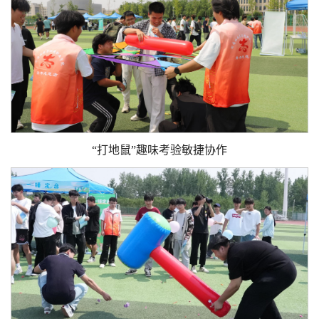
“打地鼠”趣味考验敏捷协作