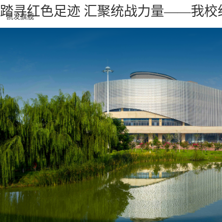
踏寻红色足迹 汇聚统战力量——我校
凯发旗舰