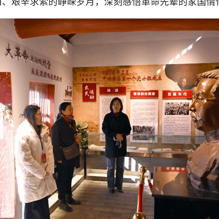
晦、艰辛求索的峥嵘岁月，深刻感悟革命先辈的家国情