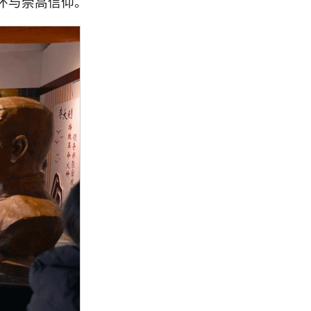
怀与崇高信仰。