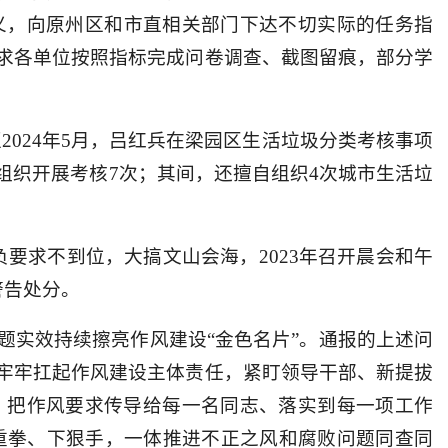
义，向原州区和市直相关部门下达不切实际的任务指
求各单位按照指标完成问卷调查、截图留痕，部分学
月至2024年5月，吕红兵在梁园区生活垃圾分类考核事项
组织开展考核7次；其间，还擅自组织4次城市生活垃
要求不到位，大搞文山会海，2023年召开晨会和午
警告处分。
题实效持续擦亮作风建设“金色名片”。通报的上述问
牢牢扛起作风建设主体责任，紧盯领导干部、新提拔
，把作风要求传导给每一名同志、落实到每一项工作
重拳、下狠手，一体推进不正之风和腐败问题同查同