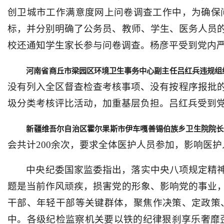
创卫城市工作满意度网上问卷调查工作中，为确保
标，并分别明确了公务员、教师、学生、医务人员
校还通知学生家长参与问卷调查。杨彦平受到党内
河南省商丘市梁园区环境卫生事务中心副主任吕红兵违规组
没有列入全区督查检查考核事项、没有按程序报批的
圾分类考核评比活动，加重基层负担。吕红兵受到
新疆维吾尔自治区霍尔果斯市伊车嘎善锡伯族乡卫生院院长
会共计200余次，要求全体医护人员参加，影响医
中央纪委国家监委指出，落实中央八项规定精神
题是当前作风顽疾，损害党的形象、影响党的事业
干部、年轻干部等关键群体，聚焦作决策、定政策
中。各级纪检监察机关要以铁的纪律狠刹享乐奢靡