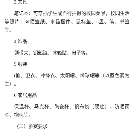
3.文具
笔记本：可穿插学生或自行拍摄的校园美景，校园生活
等照片；3d便签纸、水晶摆件、鼠标垫、u盘、笔、书签
等。
4.饰品
领带夹、钥匙链、冰箱贴、扇子等。
5.服装
t恤、卫衣、冲锋衣、太阳帽、棒球帽等（以蓝色调为
主）。
6.家居用品
保温杯、马克杯、陶瓷杯、帆布袋（硬底）、防晒雨
伞、抱枕等。
（二）参赛要求