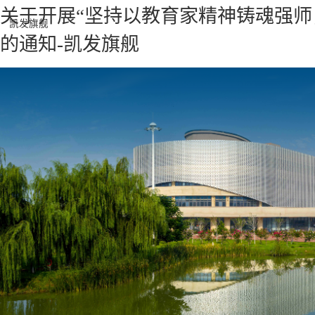
关于开展“坚持以教育家精神铸魂强
凯发旗舰
的通知-凯发旗舰