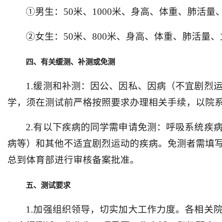
①男生：50米、1000米、身高、体重、肺活
②女生：50米、800米、身高、体重、肺活量
四、有关缓测、补测或免测
1.缓测和补测：因公、因私、因病（不宜剧烈
学，须在测试前严格按照要求办理相关手续，以院
2.有以下疾病的同学需申请免测：呼吸系统疾
病等）和其他不适宜剧烈运动的疾病。免测者需填写
总到体育部进行审核备案批准。
五、测试要求
1.加强组织领导，切实加大工作力度。各相关