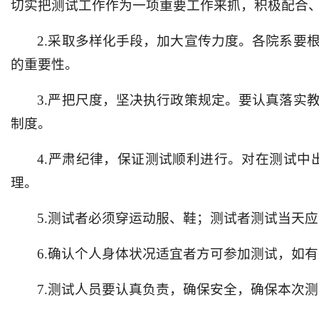
切实把测试工作作为一项重要工作来抓，积极配合
2.采取多样化手段，加大宣传力度。各院系要
的重要性。
3.严把尺度，坚决执行政策规定。要认真落实
制度。
4.严肃纪律，保证测试顺利进行。对在测试
理。
5.测试者必须穿运动服、鞋；测试者测试当天
6.确认个人身体状况适宜者方可参加测试，如
7.测试人员要认真负责，确保安全，确保本次