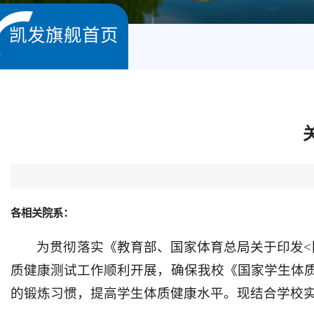
凯发旗舰首页
各相关院系：
为贯彻落实《教育部、国家体育总局关于印发<国
质健康测试工作顺利开展，确保我校《国家学生体
的锻炼习惯，提高学生体质健康水平。现结合学校