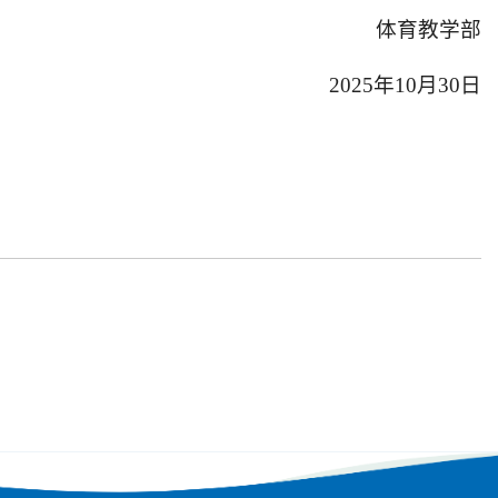
体育教学部
2025年10月30日