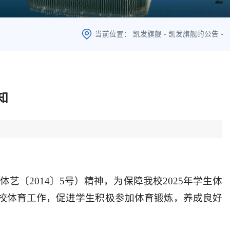
当前位置：
凯发旗舰
-
凯发旗舰的公告
-
知
艺〔2014〕5号）精神，为保障我校2025年学生体
校体育工作，促进学生积极参加体育锻炼，养成良好