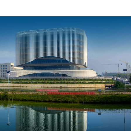
师资队伍
合作交流