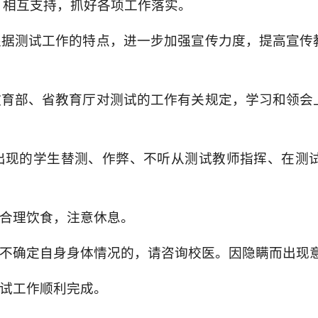
、相互支持，抓好各项工作落实。
根据测试工作的特点，进一步加强宣传力度，提高宣
教育部、省教育厅对测试的工作有关规定，学习和领
中出现的学生替测、作弊、不听从测试教师指挥、在测
应合理饮食，注意休息。
有不确定自身身体情况的，请咨询校医。因隐瞒而出现
测试工作顺利完成。