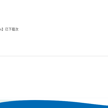
x
】已下载次