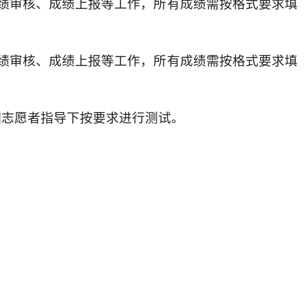
绩审核、成绩上报等工作，所有成绩需按格式要求填
绩审核、成绩上报等工作，所有成绩需按格式要求填
测志愿者指导下按要求进行测试。