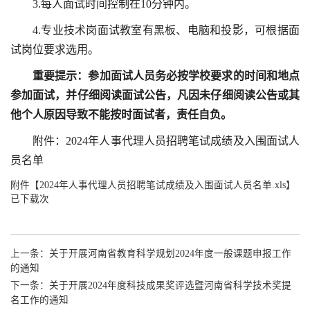
3.每人面试时间控制在10分钟内。
4.专业技术岗面试教室有黑板、电脑和投影，可根据面
试岗位要求选用。
重要提示：参加
面试
人员务必按
学校要求的
时间和地点
参加
面试
，并仔细阅读
面试公告
，凡因未仔细阅读
公告
或其
他个人原因导致不能按时
面试
者，责任自负。
附件：2024年人事代理人员招聘笔试成绩及入围面试人
员名单
附件【
2024年人事代理人员招聘笔试成绩及入围面试人员名单.xls
】
已下载次
上一条：
关于开展河南省教育科学规划2024年度一般课题申报工作
的通知
下一条：
关于开展2024年度科技成果奖评选暨河南省科学技术奖提
名工作的通知