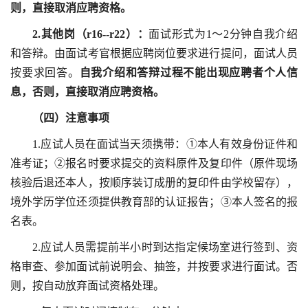
则，直接取消应聘资格。
2.
其他岗
（
r16-
-r22
）：
面试形式为1～2分钟自我介绍
和答辩。由面试考官根据应聘岗位要求进行提问，面试人员
按要求回答。
自我介绍
和答辩过程
不能出现应聘者个人
信
息
，否则，直接取消应聘资格。
（
四
）
注意事项
1.应试人员在面试当天须携带：①本人有效身份证件和
准考证；②报名时要求提交的资料原件及复印件（原件现场
核验后退还本人，按顺序装订成册的复印件由学校留存），
境外学历学位还须提供教育部的认证报告；③本人签名的报
名表。
2.应试人员需提前半小时到达指定候场室进行签到、资
格审查、参加面试前说明会、抽签，并按要求进行面试。否
则，按自动放弃面试资格处理。