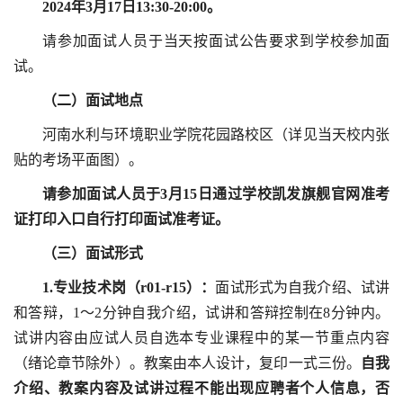
2024年3
月
17
日
13:30-20:00
。
请参加面试人员于当天按面试公告要求到学校参加面
试。
（
二
）
面试地点
河南水利与环境职业学院花园路校区（详见当天校内张
贴的考场平面图）。
请参加面试人员于3月15日通过学校凯发旗舰官网准考
证打印入口自行打印面试准考证。
（
三
）面试形式
1.
专业技术岗
（
r01-r15
）：
面试形式为自我介绍、试讲
和答辩，1～2分钟自我介绍，试讲和答辩控制在8分钟内。
试讲内容由应试人员自选本专业课程中的某一节重点内容
（绪论章节除外）。教案由本人设计，复印一式三份。
自我
介绍
、
教案内容及试讲过程
不能出现应聘者个人
信息
，否