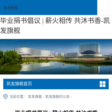
凯发旗舰
毕业捐书倡议 | 薪火相传 共沐书香-凯
发旗舰
凯发旗舰首页
当前位置：
凯发旗舰
-
凯发旗舰的公告
-