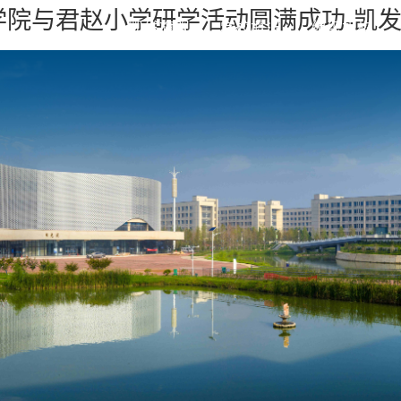
学院与君赵小学研学活动圆满成功-凯
凯发旗舰
学校概况
组织机构