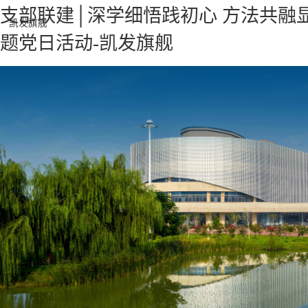
支部联建│深学细悟践初心 方法共融
凯发旗舰
题党日活动-凯发旗舰