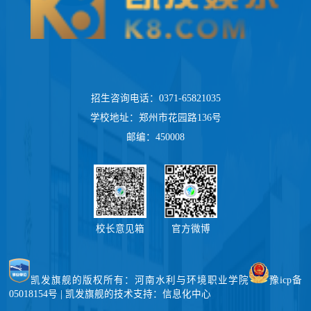
招生咨询电话：0371-65821035
学校地址：郑州市花园路136号
邮编：450008
校长意见箱
官方微博
凯发旗舰的版权所有：河南水利与环境职业学院
豫icp备
05018154号 | 凯发旗舰的技术支持：信息化中心