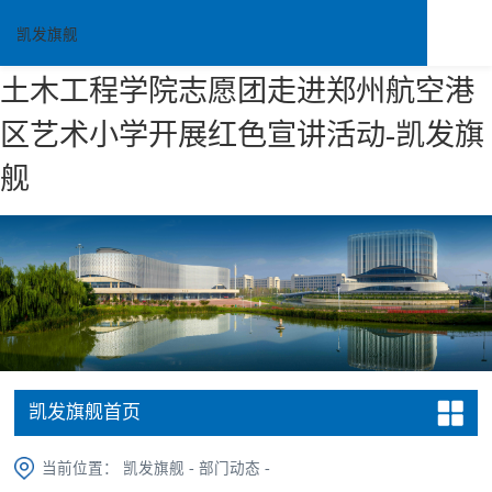
凯发旗舰
土木工程学院志愿团走进郑州航空港
区艺术小学开展红色宣讲活动-凯发旗
舰
凯发旗舰首页
当前位置：
凯发旗舰
-
部门动态
-