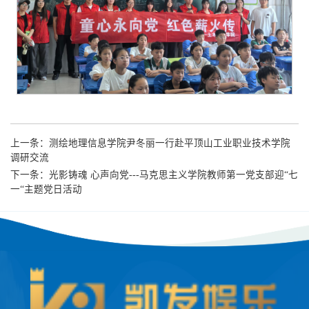
上一条：
测绘地理信息学院尹冬丽一行赴平顶山工业职业技术学院
调研交流
下一条：
光影铸魂 心声向党---马克思主义学院教师第一党支部迎“七
一“主题党日活动