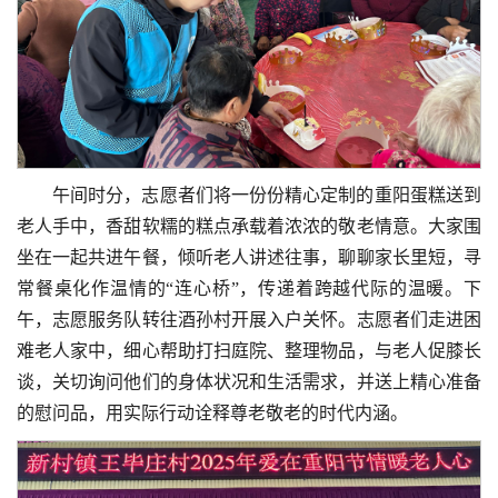
午间时分，志愿者们将一份份精心定制的重阳蛋糕送到
老人手中，香甜软糯的糕点承载着浓浓的敬老情意。大家围
坐在一起共进午餐，倾听老人讲述往事，聊聊家长里短，寻
常餐桌化作温情的“连心桥”，传递着跨越代际的温暖。下
午，志愿服务队转往酒孙村开展入户关怀。志愿者们走进困
难老人家中，细心帮助打扫庭院、整理物品，与老人促膝长
谈，关切询问他们的身体状况和生活需求，并送上精心准备
的慰问品，用实际行动诠释尊老敬老的时代内涵。