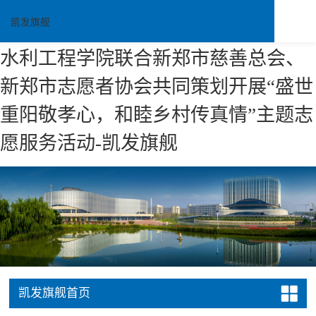
凯发旗舰
水利工程学院联合新郑市慈善总会、
新郑市志愿者协会共同策划开展“盛世
重阳敬孝心，和睦乡村传真情”主题志
愿服务活动-凯发旗舰
凯发旗舰首页