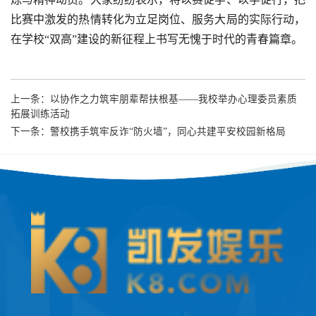
比赛中激发的热情转化为立足岗位、服务大局的实际行动，
在学校“双高”建设的新征程上书写无愧于时代的青春篇章。
上一条：
以协作之力筑牢朋辈帮扶根基——我校举办心理委员素质
拓展训练活动
下一条：
警校携手筑牢反诈“防火墙”，同心共建平安校园新格局