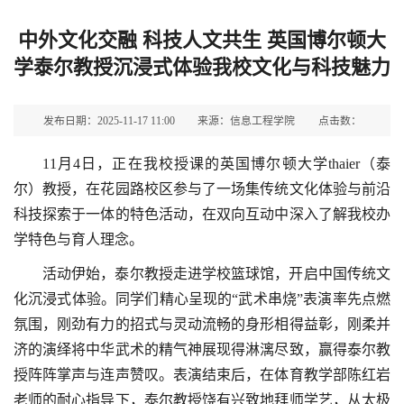
中外文化交融 科技人文共生 英国博尔顿大
学泰尔教授沉浸式体验我校文化与科技魅力
发布日期：2025-11-17 11:00
来源：信息工程学院
点击数：
11月4日，正在我校授课的英国博尔顿大学thaier（泰
尔）教授，在花园路校区参与了一场集传统文化体验与前沿
科技探索于一体的特色活动，在双向互动中深入了解我校办
学特色与育人理念。
活动伊始，泰尔教授走进学校篮球馆，开启中国传统文
化沉浸式体验。同学们精心呈现的“武术串烧”表演率先点燃
氛围，刚劲有力的招式与灵动流畅的身形相得益彰，刚柔并
济的演绎将中华武术的精气神展现得淋漓尽致，赢得泰尔教
授阵阵掌声与连声赞叹。表演结束后，在体育教学部陈红岩
老师的耐心指导下，泰尔教授饶有兴致地拜师学艺，从太极