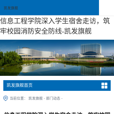
凯发旗舰
信息工程学院深入学生宿舍走访，筑
牢校园消防安全防线-凯发旗舰
凯发旗舰首页
当前位置：
凯发旗舰
-
部门动态
-