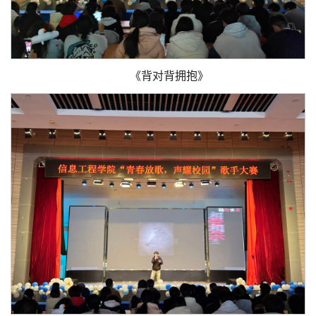
《背对背拥抱》