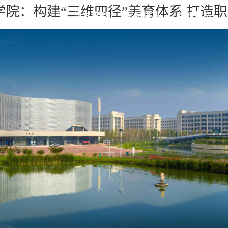
院：构建“三维四径”美育体系 打造职
凯发旗舰
学校概况
组织机构