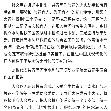
魏义军在讲话中指出，共青团作为党的忠实助手和可靠
后备军，要紧扣“为党育人、为国育才”的初心使命，引领广
大青年做到“三个坚持”：一是坚持思想铸魂，筑牢理想信念
根基；二是坚持实践育人，在服务黄河流域生态保护、乡村
振兴水利帮扶等国家战略中锤炼过硬本领；三是坚持改革创
新，打造具有水利环保特色的共青团工作品牌。他寄语水环
青年，要秉持“功成不必在我”的精神境界谋划长远，以“功
成必定有我”的历史担当抓实当下，在推进中国式现代化的
伟大征程中书写无愧于时代的青春篇章。
刘彬代表共青团河南水利与环境职业学院第四届委员会
作工作报告。
大会以无记名投票方式，选举产生共青团河南水利与环
境职业学院第五届委员会委员。团员代表在发言中表示，将
积极响应大会号召，把大会精神传递到每一个团支部、每一
名团员青年心中，让“扎根水利、服务环境”的信念深入人