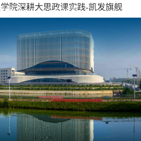
学院深耕大思政课实践-凯发旗舰
师资队伍
合作交流