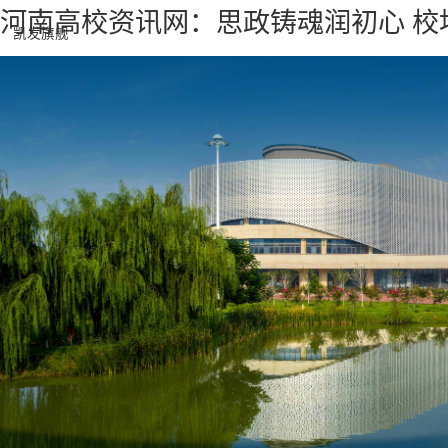
河南高校资讯网：思政铸魂润初心 校
凯发旗舰