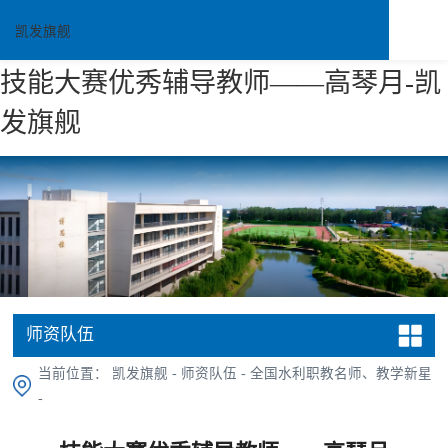
凯发旗舰
技能大赛优秀辅导教师——高琴月-凯
发旗舰
师资队伍
当前位置：
凯发旗舰
-
师资队伍
-
全国水利职教名师、教学新星
-