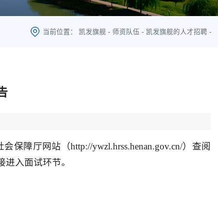
当前位置：
凯发旗舰
-
师资队伍
-
凯发旗舰的人才招聘
-
告
p://ywzl.hrss.henan.gov.cn/）查阅
接进入面试环节。