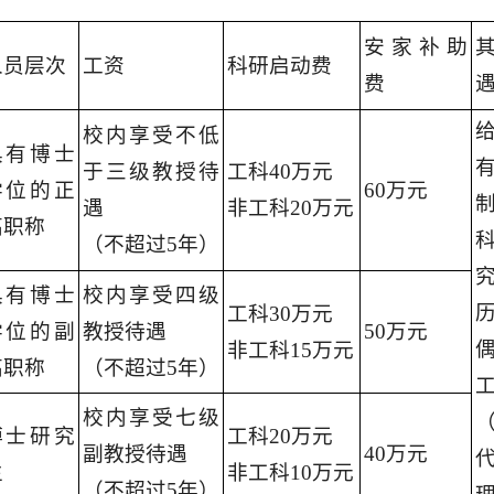
安家补助
人员层次
工资
科研启动费
费
校内享受不低
具有博士
于三级教授待
工科40万元
学位的正
60万元
遇
非工科20万元
高职称
（不超过5年）
具有博士
校内享受四级
工科30万元
学位的副
教授待遇
50万元
非工科15万元
高职称
（不超过5年）
校内享受七级
博士研究
工科20万元
副教授待遇
40万元
生
非工科10万元
（不超过5年）