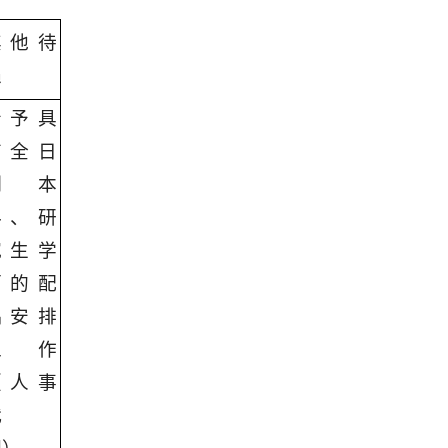
其他待
遇
给予具
有全日
制本
科、研
究生学
历的配
偶安排
工作
（人事
代