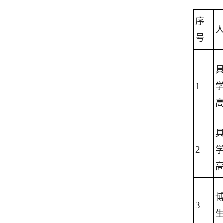
序
号
1
2
3