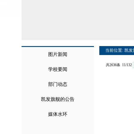
当前位置:
凯发
图片新闻
共2636条 11/132
学校要闻
部门动态
凯发旗舰的公告
媒体水环