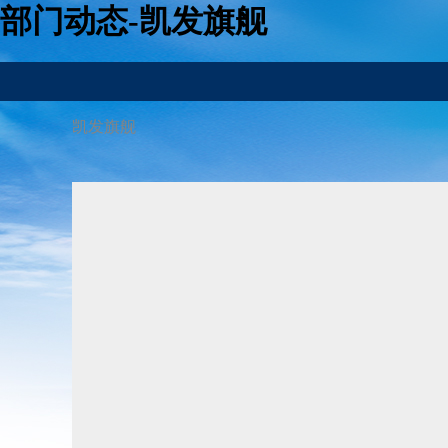
部门动态-凯发旗舰
凯发旗舰