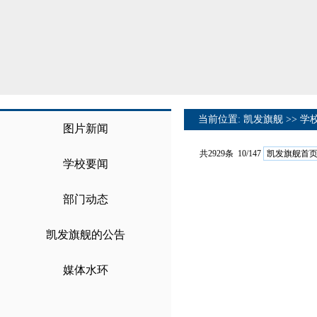
当前位置:
凯发旗舰
>>
学
图片新闻
凯发旗舰首
共2929条 10/147
学校要闻
部门动态
凯发旗舰的公告
媒体水环