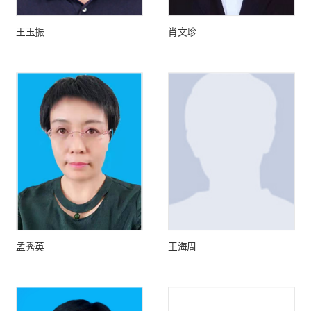
王玉振
肖文珍
孟秀英
王海周