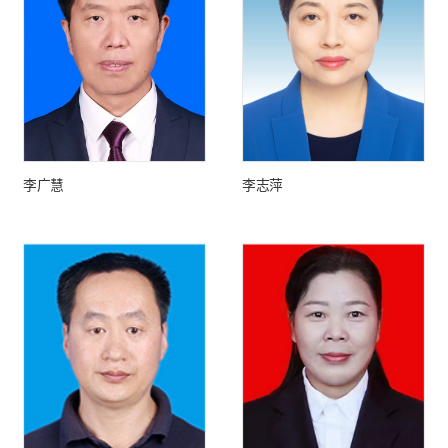
李广慧
李志萍