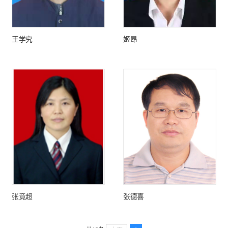
王学究
姬昂
张竟超
张德喜