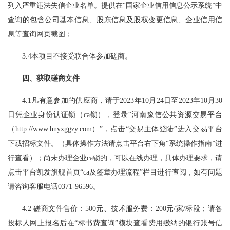
列入严重违法失信企业名单。提供在“国家企业信用信息公示系统”中
查询的包含公司基本信息、股东信息及股权变更信息、企业信用信
息等查询网页截图；
3.4本项目不接受联合体参加磋商。
四、
获取磋商文件
4.1凡有意参加的供应商，请于2023年
10
月
24
日至
2023年
10
月
30
日凭企业身份认证锁（
ca锁），登录“河南豫信公共资源交易平台
（http://www.hnyxggzy.com）”，点击“交易主体登陆”进入交易平台
下载招标文件。（具体操作方法请点击平台右下角“系统操作指南”进
行查看）；尚未办理企业ca锁的，可以在线办理，具体办理要求，请
点击平台凯发旗舰首页“ca及签章办理流程”栏目进行查阅，如有问题
请咨询客服电话0371-96596。
4.2 磋商文件售价：500元、技术服务费：200元/家/标段；请各
投标人网上报名后在“标书费查询”模块查看费用缴纳的银行账号信