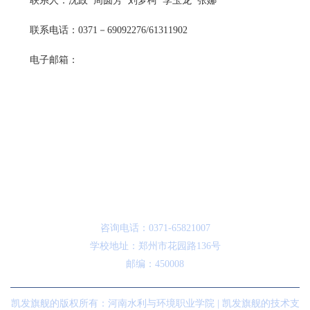
联系人：沈政
周圆芳
刘梦柯
李玉龙
张娜
联系电话：
0371－69092276/61311902
电子邮箱：
咨询电话：0371-65821007
学校地址：郑州市花园路136号
邮编：450008
凯发旗舰的版权所有：河南水利与环境职业学院 | 凯发旗舰的技术支