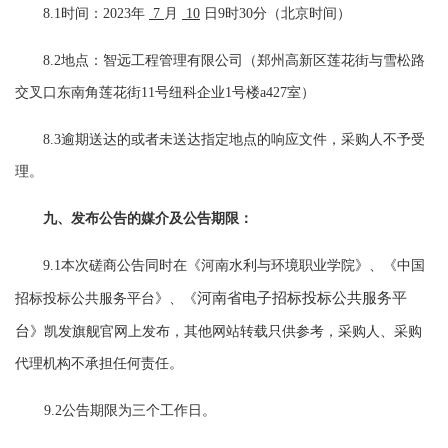
8.1时间：202
3
年
7
月
10
日
9
时
3
0分
（北京时间）
8.2地点：智远工程管理有限公司（
郑州高新区莲花街与雪松路
交叉口东南角莲花街
11号纽科企业1号楼a42
7
室
）
8.
3逾期送达的或者未送达指定地点的响应文件，采购人不予受
理。
九、发布公告的媒介及公告期限：
9.1本次磋商公告同时在《河南水利与环境职业学院》、《中国
河南省电子招标投标公共服务平
招标投标公共服务平台》、《
台
》凯发旗舰官网上发布，其他网站转载只供参考，采购人、采购
代理机构不承担任何责任。
9.2公告期限为三个工作日。