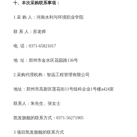
十、本次采购联系事项：
1
.
采
购
人：河南水利与环境职业学院
联
系
人：苏老师
电
话：
0371-65821017
地
址：郑州市金水区花园路
136号
2
.
采购代理机构：智远工程管理有限公司
地址：郑州市高新区莲花街
11号纽科企业1号楼
a424
室
联系人：朱先生、张女士
凯发旗舰的联系方式：
0371-56271905
3.项目凯发旗舰的联系方式