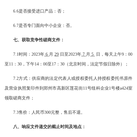
6
.6
是否接受进口产品：否；
6
.7
是否专门面向中小企业：否。
七、
获取竞争性磋商文件：
7.1
时间：
202
3
年
6
月
29
日至
202
3
年
7
月
5
日，每天上午
9：00
至11：30，下午14：
0
0至17：30（北京时间，法定节假日除外）；
7.
2
方式：
供应商的法定代表人或授权委托人持授权委托书原件
及营业执照复印件到郑州市高新区莲花街
11号纽科企业1号楼
a424
室
领取磋商文件；
7.
3
售价：人民币
300元整，售后不退。
八、
响应文件
递交
的截止时间及地点：