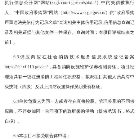
执行信息公开网
”
网站
(zxgk.court.gov.cn/shixin/）中的失信被执行
人、
“
中国政府采购网
”
网站（
http://www.ccgp.gov.cn/）的
“
政府采购
严重违法失信行为记录名单
”查询相关主体信用记录,信用信息查询记
录及相关证据与其他文件一并保存。查询时间：本项目评标结束之
前】。
6
.3
供应商应在社会消防技术服务信息系统登记备案
https://shhxf.119.gov.cn/，具备消防设施维护保养检测资格，项目经
理须具有一级注册消防工程师任职资格，拟派项目其他人员具有中
级技能（四级）及以上消防设施操作员职业资格证。
6.4
单位负责人为同一人或者存在直接控股、管理关系的不同供
应商，不得参加同一合同项下的政府采购活动（提供承诺书，格式
自拟）。
6.
5
本项目不接受联合体申请；