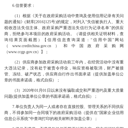
6
.
信誉要求：
（
1）根据《关于在政府采购活动中查询及使用信用记录有关问
题的通知》(财库[2016]125号)的规定，对列入“失信被执行人、重大
税收违法失信主体、政府采购严重违法失信行为记录名单”的供应
商，拒绝参与本项目的政府采购活动。（请提供相关证明材料，查
询结果页面截图）【信用信息查询渠道：“信用中国”网站
（www.creditchina.gov.cn）和中国政府采购网
（www.ccgp.gov.cn）】；
（
2）供应商参加政府采购活动前三年内，在经营活动中没有重
大违法记录，没有处于被责令停业，响应资格被取消，财产被接
管、冻结、破产状态，供应商自行作出书面承诺（提供加盖单位公
章的书面承诺函，格式自拟）；
（
3）2020年01月01日以来没有骗取成交和严重违约及重大质量
问题(提供加盖单位公章的书面承诺函，格式自拟）；
7
.
单位负责人为同一人或者存在直接控股、管理关系的不同供应
商，不得参加同一合同项下的政府采购活动（提供在
“国家企业信用
信息公示系统”中查询打印的相关材料并加盖公章）；