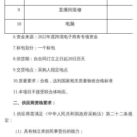
直播间装修
9
电脑
10
6
.资金来源：2022年度跨境电子商务专项
资金
7
.标包划分：一个标包
8
.
供货
期：
自合同订立之日起
20
日历天
9
.交货地点：采购人指定地点
10
.质量要求：合格
，
达到国家相关质量验收合格标准
11.本项目不接受联合体响应。
二
、供应商资格要求：
1
.
供应商需满足《中华人民共和国政府采购法》第二十二条规
定：
（
1）具有独立承担民事责任的能力；