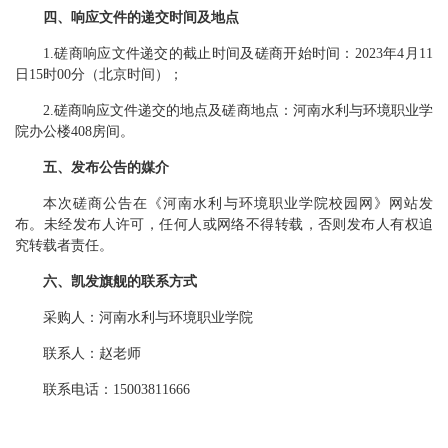
四
、
响应文件的递交时间及地点
1
.
磋商响应文件递交的截止时间及磋商开始时间：
202
3
年
4
月
11
日
15时00分（北京时间）
；
2
.
磋商响应文件递交的地点及磋商地点：
河南水利与环境职业学
院
办公楼
408房间。
五
、发布公告的媒介
本次
磋商
公告在《河南水利与环境职业学院
校园网
》网站
发
布。未经发布人许可，任何人或网络不得转载，否则发布人有权追
究转载者责任。
六
、凯发旗舰的联系方式
采购人：河南水利与环境职业学院
联系人：
赵老师
联系电话：
15003811666