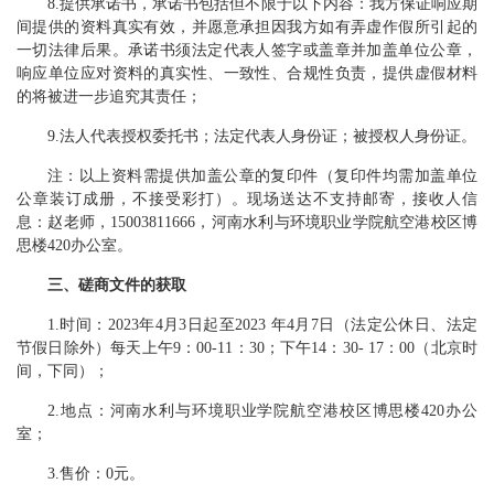
8
.
提供承诺书，承诺书包括但不限于以下内容：我方保证响应期
间提供的资料真实有效，并愿意承担因我方如有弄虚作假所引起的
一切法律后果。承诺书须法定代表人签字或盖章并加盖单位公章，
响应单位应对资料的真实性、一致性、合规性负责，提供虚假材料
的将被进一步追究其责任；
9
.
法人代表授权委托书；法定代表人身份证；被授权人身份证。
注：以上资料需提供加盖公章的复印件（复印件均需加盖单位
公章装订成册，不接受彩打）。
现场送达不支持邮寄，接收人信
息：赵老师，
15003811666，河南水利与环境职业学院航空港校区博
思楼420办公室。
三
、
磋商
文件
的
获取
1
.
时间：
2023
年
4
月
3
日起至
202
3
年
4
月
7
日
（法定公休日、法定
节假日除外）每天上午
9
：
0
0-11：30；下午14：30- 17：00（北京时
间，下同）
；
2.地点：
河南水利与环境职业学院航空港校区博思楼
420办公
室；
3.售价：
0元。