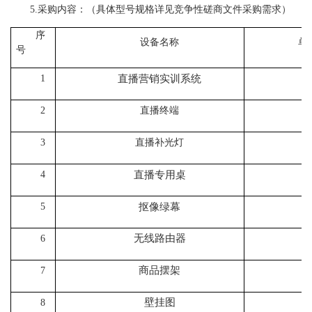
5.采购内容：（具体型号规格详见竞争性磋商文件采购需求）
序
设备名称
单
号
1
直播营销实训系统
2
直播终端
3
直播补光灯
4
直播专用桌
5
抠像绿幕
无线路由器
6
商品摆架
7
壁挂图
8