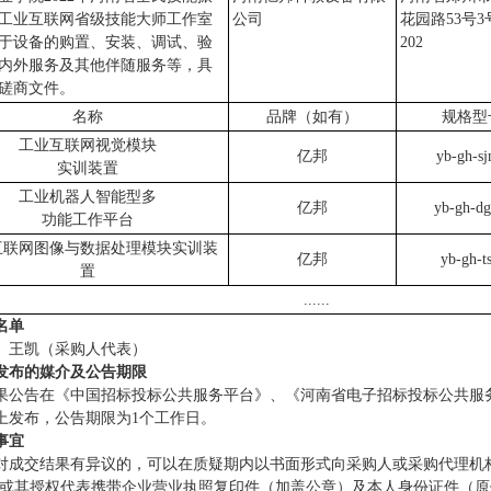
工业互联网省级技能大师工作室
公司
花园路53号3
于设备的购置、安装、调试、验
202
内外服务及其他伴随服务等，具
磋商文件。
名称
品牌（如有）
规格型
工业互联网视觉模块
亿邦
yb-gh-s
实训装置
工业机器人智能型多
亿邦
yb-gh-dg
功能工作平台
互联网图像与数据处理模块实训装
亿邦
yb-gh-ts
置
......
名单
、王凯（采购人代表）
发布的媒介及公告期限
果公告在《中国招标投标公共服务平台》、《河南省电子招标投标公共服
上发布，公告期限为1个工作日。
事宜
对成交结果有异议的，可以在质疑期内以书面形式向采购人或采购代理机
人或其授权代表携带企业营业执照复印件（加盖公章）及本人身份证件（