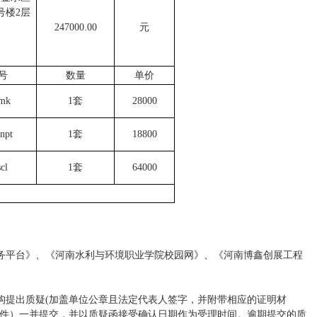
号楼2层
247000.00
元
号
数量
单价
jmk
1套
28000
npt
1套
18800
cl
1套
64000
务平台》、《河南水利与环境职业学院校园网》、《河南博鑫创展工程
构提出质疑(加盖单位公章且法定代表人签字，并附带相应的证明材
原件）一并提交，并以质疑函接受确认日期作为受理时间。逾期提交的质