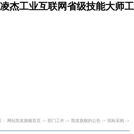
张凌杰工业互联网省级技能大师工
资料下载
党建工作
置：
网站凯发旗舰首页
->
部门工作
->
凯发旗舰的公告
->
招标采购
->