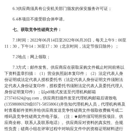
6.3供应商须具有公安机关部门颁发的保安服务许可证；
6.4本项目不接受联合体申请。
七、获取竞争性磋商文件：
7.1时间：2022年06月14日至2022年06月20日，每天上午9：00至
11：30，下午14：30至17：30（北京时间，法定节假日除外）；
7.2地点：网上领取；
7.3方式：邮件发售。供应商应在获取采购文件截止时间前将以
下资料盖章扫描：（1）营业执照副本复印件；（2）法定代表人身
份证明或法定代表人授权委托书（法定代表人身份证明文件须附法
定代表人身份证复印件，授权委托书须附法定代表人及委托代理人
身份证明复印件）；以pdf格式发送至代理机构邮箱
273741624@qq.com
，供应商扫描件发至代理机构邮箱后请致电
(13598086929或0371-58558061)并告知代理机构人员，代理机构将及
时查看邮件资料并给供应商发送竞争性磋商文件领取收费账号或二
维码及竞争性磋商文件电子版。（注：★邮件须写明所投项目、供
应商全称、联系人及联系电话）。供应商应对资料的真实性、合规
性负责；磋商小组在评审过程中对响应文件中的资格证明材料进行